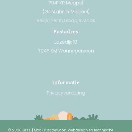
7941 KR Meppel
(Gasfabriek Meppel)
Bekijk hier in Google Maps
Postadres
Lozedijk 10
7946 KM Wanneperveen
Informatie
Privacyverklaring
© 2026 Jess! | Maak rust gewoon.
Webdesign en technische