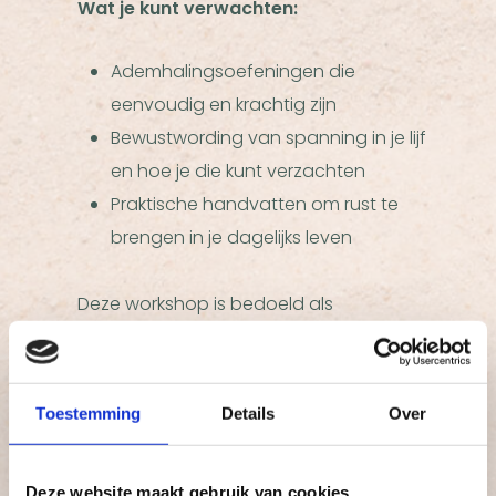
Wat je kunt verwachten:
Ademhalingsoefeningen die
eenvoudig en krachtig zijn
Bewustwording van spanning in je lijf
en hoe je die kunt verzachten
Praktische handvatten om rust te
brengen in je dagelijks leven
Deze workshop is bedoeld als
kennismaking. Voel je daarna dat je
verder wilt verdiepen? Dan nodig ik je van
harte uit om in oktober, november of
Toestemming
Details
Over
december mee te doen aan de
vervolgsessies.
Deze website maakt gebruik van cookies