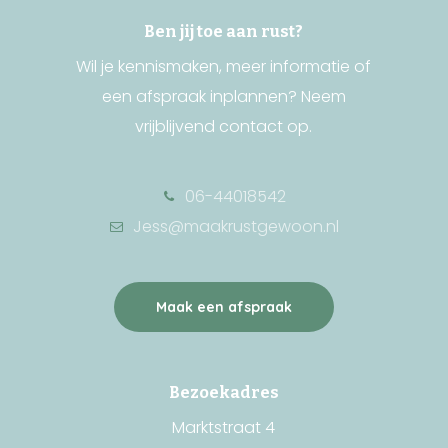
Ben jij toe aan rust?
Wil je kennismaken, meer informatie of
een afspraak inplannen? Neem
vrijblijvend contact op.
06-44018542
Jess@maakrustgewoon.nl
Maak een afspraak
Bezoekadres
Marktstraat 4