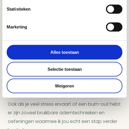
Het ademconsult is voor jou als jij:
Statistieken
veel onrust ervaart.
het gevoel hebt altijd aan te staan.
Marketing
altijd weer iets moet, of dat er veel van jou
verwacht wordt, of dat je geleefd wordt.
slecht slaapt.
Alles toestaan
overtuigingen hebt die je maar blijven plagen:
je vindt dat je het niet goed genoeg doet,
Selectie toestaan
alles moet altijd beter, of je cijfert jezelf steeds
Weigeren
weg.
Ook als je veel stress ervaart of een burn-out hebt:
er zijn zoveel bruikbare ademtechnieken en
oefeningen waarmee ik jou echt een stap verder