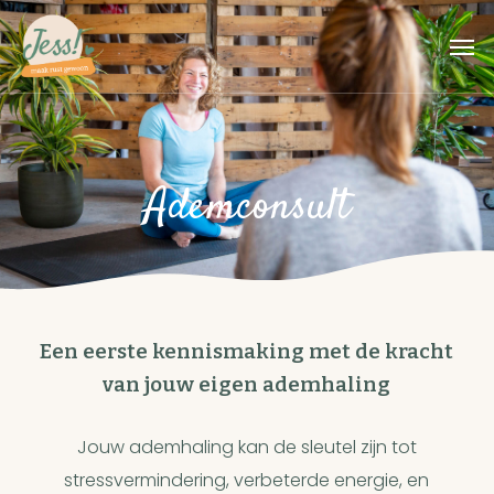
Skip
Men
to
main
content
Ademconsult
Een eerste kennismaking met de kracht
van jouw eigen ademhaling
Jouw ademhaling kan de sleutel zijn tot
stressvermindering, verbeterde energie, en