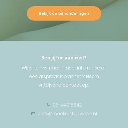
Bekijk de behandelingen
Ben jij toe aan rust?
Wil je kennismaken, meer informatie of
een afspraak inplannen? Neem
vrijblijvend contact op.
06-44018542
Jess@maakrustgewoon.nl