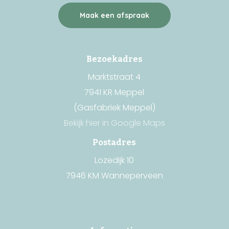
Maak een afspraak
Bezoekadres
Marktstraat 4
7941 KR Meppel
(Gasfabriek Meppel)
Bekijk hier in Google Maps
Postadres
Lozedijk 10
7946 KM Wanneperveen