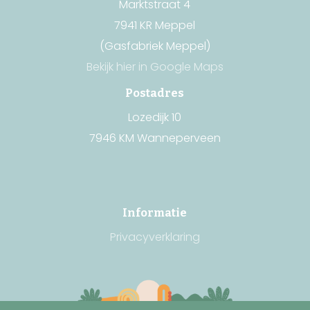
Marktstraat 4
7941 KR Meppel
(Gasfabriek Meppel)
Bekijk hier in Google Maps
Postadres
Lozedijk 10
7946 KM Wanneperveen
Informatie
Privacyverklaring