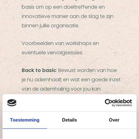
basis om op een doeltreffende en
innovatieve manier aan de slag te zijn
binnen jullie organisatie.
Voorbeelden van workshops en
eventuele vervolgsessies:
Back to basic
: Bewust worden van hoe
je nu ademhaalt en wat een goede inzet
van de ademhaling voor jou kan
betekenen.
Dagroutine:
Verschillende oefeningen
Toestemming
Details
Over
en aandacht voor meer rust, focus en
energie gedurende de gehele dag.