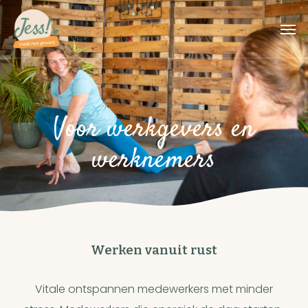
Skip
Men
to
main
content
Voor werkgevers en
werknemers
Werken vanuit rust
Vitale ontspannen medewerkers met minder