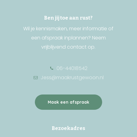
Ben jij toe aan rust?
Wil je kennismaken, meer informatie of
een afspraak inplannen? Neem
vrijblijvend contact op.
06-44018542
Jess@maakrustgewoon.nl
Maak een afspraak
Bezoekadres