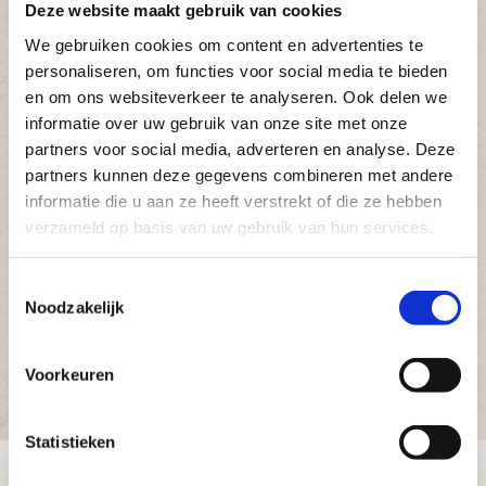
Deze website maakt gebruik van cookies
In beweging
: Mindful run of walk. Een
We gebruiken cookies om content en advertenties te
personaliseren, om functies voor social media te bieden
enkele workshop of een wekelijkse walk of
en om ons websiteverkeer te analyseren. Ook delen we
run.
informatie over uw gebruik van onze site met onze
partners voor social media, adverteren en analyse. Deze
IJsbad workshop
: incl.
partners kunnen deze gegevens combineren met andere
informatie die u aan ze heeft verstrekt of die ze hebben
ademhalingsoefening voor het
verzameld op basis van uw gebruik van hun services.
versterken van je immuunsysteem, het
verbeteren van focus en het ervaren van
Toestemmingsselectie
meer energie.
Noodzakelijk
Voorkeuren
Neem vrijblijvend contact op
Statistieken