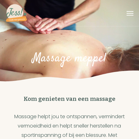
Skip
Men
to
main
content
Massage meppel
Kom genieten van een massage
Massage helpt jou te ontspannen, vermindert
vermoeidheid en helpt sneller herstellen na
sportinspanning of bij een blessure. Met