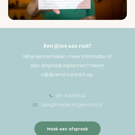
Ben jij toe aan rust?
Wil je kennismaken, meer informatie of
een afspraak inplannen? Neem
vrijblijvend contact op.
06-44018542
Jess@maakrustgewoon.nl
Maak een afspraak