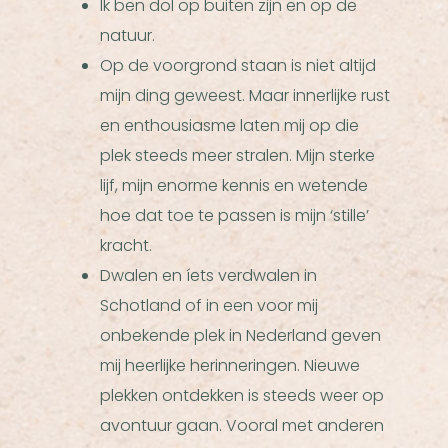
Ik ben dol op buiten zijn en op de
natuur.
Op de voorgrond staan is niet altijd
mijn ding geweest. Maar innerlijke rust
en enthousiasme laten mij op die
plek steeds meer stralen. Mijn sterke
lijf, mijn enorme kennis en wetende
hoe dat toe te passen is mijn ‘stille’
kracht.
Dwalen en íets verdwalen in
Schotland of in een voor mij
onbekende plek in Nederland geven
mij heerlijke herinneringen. Nieuwe
plekken ontdekken is steeds weer op
avontuur gaan. Vooral met anderen