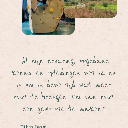
"Al mijn ervaring, opgedane
kennis en opleidingen zet ik nu
in om in deze tijd wat meer
rust te brengen. Om van rust
een gewoonte te maken."
Dit is Jess: