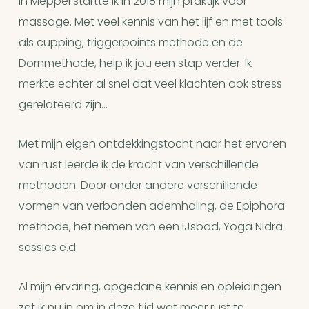
In Meppel startte ik in 2018 mijn praktijk voor
massage. Met veel kennis van het lijf en met tools
als cupping, triggerpoints methode en de
Dornmethode, help ik jou een stap verder. Ik
merkte echter al snel dat veel klachten ook stress
gerelateerd zijn…
Met mijn eigen ontdekkingstocht naar het ervaren
van rust leerde ik de kracht van verschillende
methoden. Door onder andere verschillende
vormen van verbonden ademhaling, de Epiphora
methode, het nemen van een IJsbad, Yoga Nidra
sessies e.d.
Al mijn ervaring, opgedane kennis en opleidingen
zet ik nu in om in deze tijd wat meer rust te