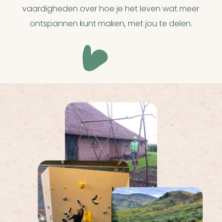
vaardigheden over hoe je het leven wat meer
ontspannen kunt maken, met jou te delen.