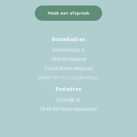
Maak een afspraak
Bezoekadres
Marktstraat 4
7941 KR Meppel
(Gasfabriek Meppel)
Bekijk hier in Google Maps
Postadres
Lozedijk 10
7946 KM Wanneperveen