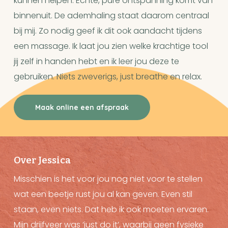
kunnen helpen. Echte, pure ontspanning komt van
binnenuit. De ademhaling staat daarom centraal
bij mij. Zo nodig geef ik dit ook aandacht tijdens
een massage. Ik laat jou zien welke krachtige tool
jij zelf in handen hebt en ik leer jou deze te
gebruiken. Niets zweverigs, just breathe en relax.
Maak online een afspraak
Over Jessica
Misschien is het voor jou nog niet voor te stellen
wat een beetje rust jou al kan geven. Even stil
staan, even niets. Dat heb ik ook moeten ervaren.
Mijn drijfveer was ‘just do it’, waarbij geen fysieke