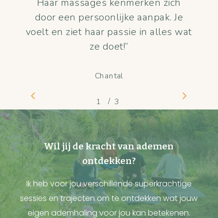
Haar massages kenmerken zich
door een persoonlijke aanpak. Je
voelt en ziet haar passie in alles wat
ze doet!
”
Chantal
/
1
2
3
3
Wil jij de kracht van ademen
ontdekken?
Ik heb voor jou verschillende superkrachtige
sessies en trajecten om te ontdekken wat jouw
eigen ademhaling voor jou kan betekenen.