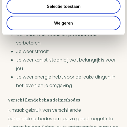
Selectie toestaan
Je ademhaling rustiger wordt
Je hartslag vertraagt
Weigeren
Je jouw immuunsysteem versterkt
Concentratie, focus en productiviteit
verbeteren
Je weer straalt
Je weer kan stilstaan bij wat belangrijk is voor
jou
Je weer energie hebt voor de leuke dingen in
het leven en je omgeving
Verschillende behandelmethodes
Ik maak gebruik van verschillende
behandelmethodes om jou zo goed mogelijk te