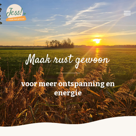
Skip
Men
to
main
content
Maak rust gewoon
voor meer ontspanning en
energie