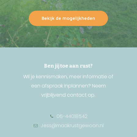
Bekijk de mogelijkheden
Ben jij toe aan rust?
Wil je kennismaken, meer informatie of
een afspraak inplannen? Neem
vrijblijvend contact op.
06-44018542
Jess@maakrustgewoon.nl